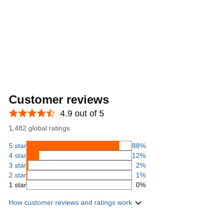
Customer reviews
4.9 out of 5
1,482 global ratings
5 star
88%
4 star
12%
3 star
2%
2 star
1%
1 star
0%
How customer reviews and ratings work