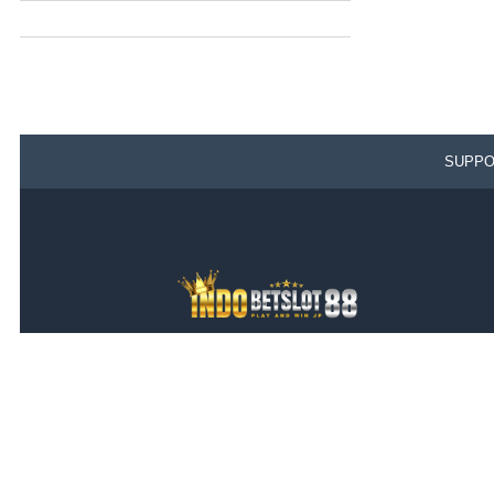
SUPPO