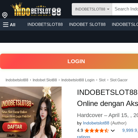
INDOBETSLOT88
INDOBETSLOT88
INDOBET SLOT88
INDOBETSL
All
LOGIN
›
›
›
›
Indobetslot88
Indobet Slot88
Indobetslot88 Login
Slot
Slot Gacor
INDOBETSLOT88 ~
Online dengan Aks
Hardcover – April 15, , 
by
Indobetslot88
(Author)
4.9
9,999.9
ratings